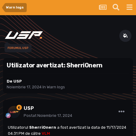
Warn logs
FORUMUL USP
Utilizator avertizat: SherriOnern
De
USP
Noiembrie 17, 2024
în
Warn logs
USP
Postat
Noiembrie 17, 2024
Utilizatorul
SherriOnern
a fost avertizat la data de 11/17/2024
04:31 PM de către
VLM