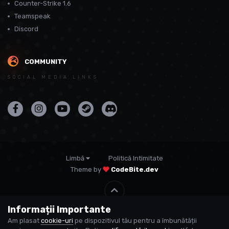
Counter-Strike 1.6
Teamspeak
Discord
COMMUNITY
SOCIAL MEDIA LINKS
Limbă
Politică Intimitate
Theme by
CodeBite.dev
Informații Importante
© USP
Am plasat
cookie-uri
pe dispozitivul tău pentru a îmbunătății
Powered by Invision Community