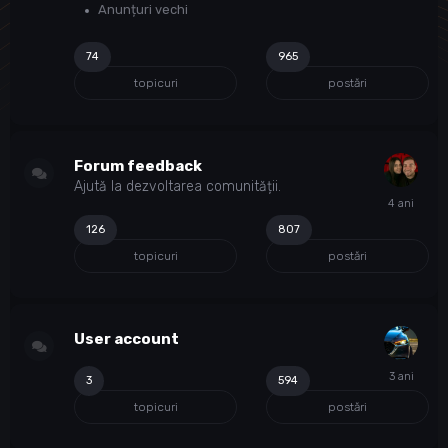
Anunțuri vechi
74
965
topicuri
postări
Forum feedback
Ajută la dezvoltarea comunității.
126
807
topicuri
postări
User account
3
594
topicuri
postări