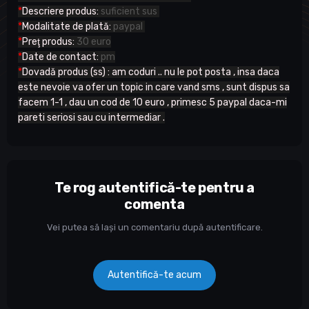
*
Descriere produs:
suficient sus
*
Modalitate de plată:
paypal
*
Preţ produs:
30 euro
*
Date de contact:
pm
*
Dovadă produs (ss) : am coduri .. nu le pot posta , insa daca
este nevoie va ofer un topic in care vand sms , sunt dispus sa
facem 1-1 , dau un cod de 10 euro , primesc 5 paypal daca-mi
pareti seriosi sau cu intermediar .
Te rog autentifică-te pentru a
comenta
Vei putea să lași un comentariu după autentificare.
Autentifică-te acum