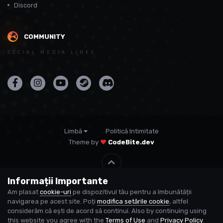
Discord
COMMUNITY
SOCIAL MEDIA LINKS
Limbă
Politică Intimitate
Theme by
CodeBite.dev
Informații Importante
© USP
Am plasat
cookie-uri
pe dispozitivul tău pentru a îmbunătății
Powered by Invision Community
navigarea pe acest site. Poți
modifica setările cookie
, altfel
considerăm că ești de acord să continui. Also by continuing using
this website you agree with the
Terms of Use
and
Privacy Policy
.