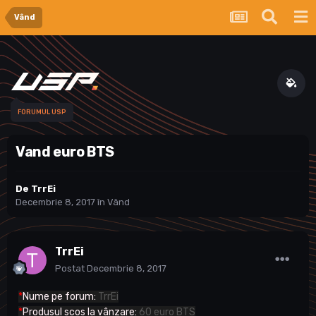
Vând
FORUMUL USP
Vand euro BTS
De
TrrEi
Decembrie 8, 2017
în
Vând
TrrEi
Postat
Decembrie 8, 2017
*
Nume pe forum:
TrrEi
*
Produsul scos la vânzare:
60 euro BTS