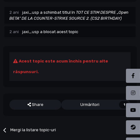
2 ani
jaxi_usp
a schimbat titlul în
TOT CE STIM DESPRE „Open
BETA” DE LA COUNTER-STRIKE SOURCE 2. (CS2 BIRTHDAY)
2 ani
jaxi_usp
a blocat acest topic
Acest topic este acum închis pentru alte
răspunsuri.
Share
Urmăritori
1
Mergi la listare topic-uri