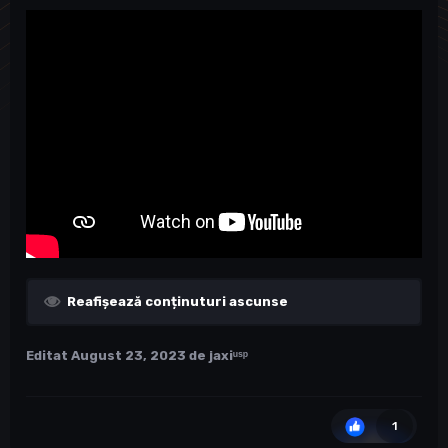
Reafișează conținuturi ascunse
Editat
August 23, 2023
de jaxiᵘˢᵖ
1