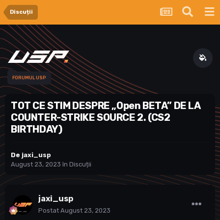
Discuții
FORUMUL USP
TOT CE STIM DESPRE „Open BETA” DE LA
COUNTER-STRIKE SOURCE 2. (CS2
BIRTHDAY)
De
jaxi_usp
August 23, 2023
în
Discuții
jaxi_usp
Postat
August 23, 2023