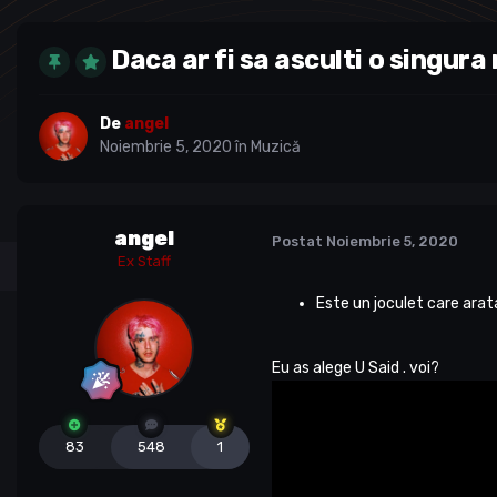
Daca ar fi sa asculti o singura
De
angel
Noiembrie 5, 2020
în
Muzică
angel
Postat
Noiembrie 5, 2020
Ex Staff
Este un joculet care arat
Eu as alege U Said . voi?
83
548
1