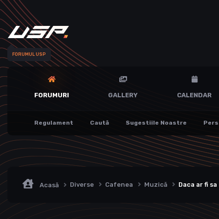
FORUMUL USP
FORUMURI
GALLERY
CALENDAR
Regulament
Caută
Sugestiile Noastre
Pers
Diverse
Cafenea
Muzică
Daca ar fi s
Acasă