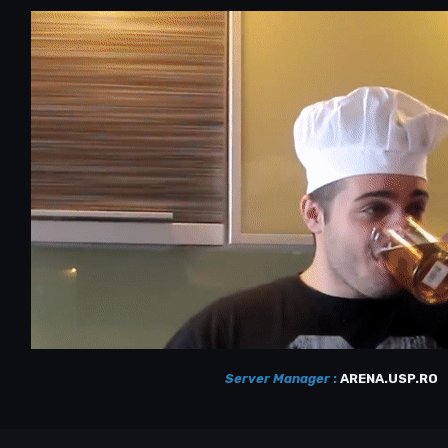
Server Manager
:
ARENA.USP.RO