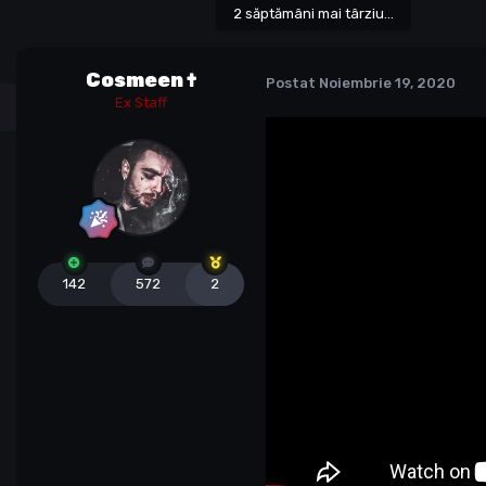
2 săptămâni mai târziu...
Cosmeen †
Postat
Noiembrie 19, 2020
Ex Staff
142
572
2