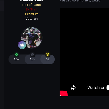
Postat
Noiembrie 5, 2020
Hall of Fame
Ex Staff
Premium
Veteran
1.5k
1.7k
62