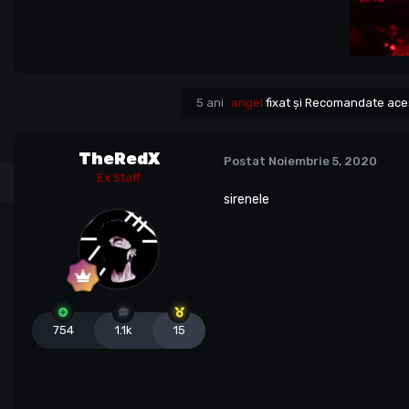
5 ani
angel
fixat și Recomandate ace
TheRedX
Postat
Noiembrie 5, 2020
Ex Staff
sirenele
754
1.1k
15