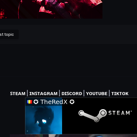
st topic
ꜱᴛᴇᴀᴍ
|
ɪɴꜱᴛᴀɢʀᴀᴍ
|
ᴅɪꜱᴄᴏʀᴅ
|
ʏᴏᴜᴛᴜʙᴇ
|
ᴛɪᴋᴛᴏᴋ
‎‎‏‏‎ ‎‏‏‎ ‎‏‏‎ ‎‏‏‎ ‎‏‏‎ ‎‏‏‎ ‎‏‏‎ ‎‏‏‎ ‎‏‏‎ ‎‏‏‎ ‎‏‏‎ ‎‏‏‎ ‎‏‏‎ ‎‏‏‎ ‎‏‏‎ ‎‏‏‎ ‎‏‏‎ ‎‏‏‎ ‎‏‏‎ ‎‏‏‎ ‎‏‏‎ ‎‏‏‎ ‎‏‏‎ ‎‏‏‎ ‎‏‏‎ ‎‏‏‎ ‎‏‏‎ ‎‏‏‎ ‎‏‏‎ ‎‏‏‎ ‎‏‏‎ ‎‏‏‎ ‎‏‏‎ ‎‏‏‎ ‎‏‏‎ ‎‏‏‎ ‎‏‏‎ ‎‏‏‎ ‎‏‏‎ ‎‏‏‎ ‎‏‏‎ ‎‏‏‎ ‎‏‏‎ ‎‏‏‎ ‎‏‏‎ ‎‏‏‎ ‎‏‏‎ ‎‏‏‎ ‎‏‏‎ ‎‏‏‎ ‎‏‏‎ ‎‏‏‎ ‎‏‏‎ ‎‏‏‎ ‎‏‏‎ ‎‏‏‎ ‎‏‏‎ ‎‏‏‎ ‎‏‏‎ ‎‏‏‎ ‎‏‏‎ ‎‏‏‎ ‎‏‏‎ ‎‏‏‎ ‎‏‏‎ ‎‏‏‎ ‎‏‏‎ ‎‏‏‎ ‎‏‏‎ ‎‏‏‎ ‎‏‏‎ ‎‏‏‎ ‎‏‏‎ ‎‏‏‎ ‎‏‏‎ ‎‏‏‎ ‎‏‏‎ ‎‏‏‎ ‎‏‏‎ ‎‏‏‎ ‎‏‏‎‏‏‎ ‎‏‏‎ ‎‏‏‎ ‎‏‏‎ ‎‏‏‎ ‎‏‏‎ ‎‏‏‎ ‎‏‏‎ ‎‏‏‎ ‎‏‏‎ ‎‏‏‎ ‎‏‏‎ ‎ ‎‏‏‎ ‎‏‏‎ ‎