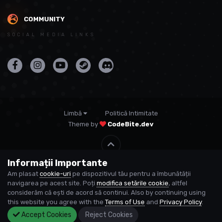
COMMUNITY
SOCIAL MEDIA LINKS
Limbă
Politică Intimitate
Theme by
CodeBite.dev
Informații Importante
© USP
Am plasat
cookie-uri
pe dispozitivul tău pentru a îmbunătății
Powered by Invision Community
navigarea pe acest site. Poți
modifica setările cookie
, altfel
considerăm că ești de acord să continui. Also by continuing using
this website you agree with the
Terms of Use
and
Privacy Policy
.
Accept Cookies
Reject Cookies