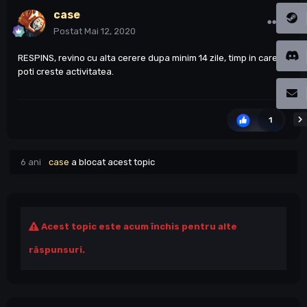
case
Postat
Mai 12, 2020
RESPINS, revino cu alta cerere dupa minim 14 zile, timp in care ti
poti creste activitatea.
1
6 ani
case
a blocat acest topic
Acest topic este acum închis pentru alte
răspunsuri.