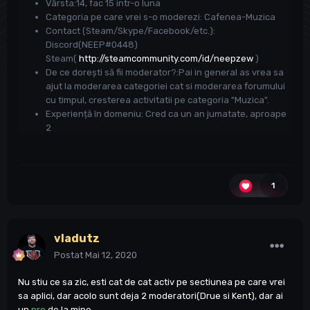
Vârsta:14, fac 15 intr-o luna
Categoria pe care vrei s-o moderezi: Cafenea-Muzica
Contact (Steam/Skype/Facebook/etc.):
Discord(NEEP#0448)
Steam(
http://steamcommunity.com/id/neepzew
)
De ce dorești să fii moderator?:Pai in general as vrea sa
ajut la moderarea categoriei cat si moderarea forumului
cu timpul, cresterea activitatii pe categoria "Muzica".
Experiență în domeniu: Cred ca un an jumatate, aproape
2
1
vladutz
Postat
Mai 12, 2020
Nu stiu ce sa zic, esti cat de cat activ pe sectiunea pe care vrei
sa aplici, dar acolo sunt deja 2 moderatori(Drue si Kent), dar ai
un
pro
de la mine.