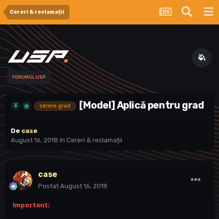
Cereri & reclamații
FORUMUL USP
[Model] Aplică pentru grad
cerere grad
De
case
August 16, 2018
în
Cereri & reclamații
case
Postat
August 16, 2018
Important: