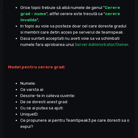
Orice topic trebuie să aibă numele de genul "
Cerere
grad - nume
", altfel cerere este trecută ca "
cerere
invalida
";
In topic au voie sa posteze doar cel care doreste gradul
si membrii care detin acces pe serverul de teamspeak.
Daca sunteti acceptati nu aveti voie sa va schimbati
numele fara aprobarea unui
Server Administrator/Owner
.
Model pentru cerere grad:
Numele:
Ce varsta ai:
Descrie-te in cateva cuvinte
:
De ce doresti acest grad:
Cu ce ai putea sa ajuti
:
UniqueID
:
Ce propunere ai pentru TeamSpeak3 pe care doresti sa o
expui?