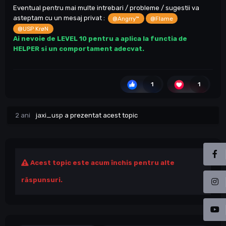
Eventual pentru mai multe intrebari / probleme / sugestii va
asteptam cu un mesaj privat :
@Angrry™
@Flame
@USP KrøN
Ai nevoie de LEVEL 10 pentru a aplica la functia de
HELPER si un comportament adecvat.
1
1
2 ani
jaxi_usp
a prezentat acest topic
Acest topic este acum închis pentru alte
răspunsuri.