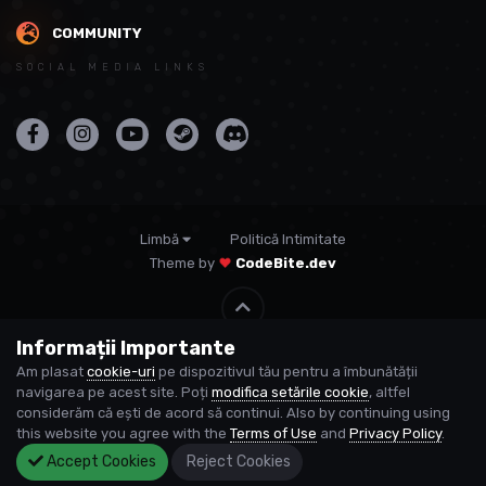
COMMUNITY
SOCIAL MEDIA LINKS
Limbă
Politică Intimitate
Theme by
CodeBite.dev
Informații Importante
© USP
Am plasat
cookie-uri
pe dispozitivul tău pentru a îmbunătății
Powered by Invision Community
navigarea pe acest site. Poți
modifica setările cookie
, altfel
considerăm că ești de acord să continui. Also by continuing using
this website you agree with the
Terms of Use
and
Privacy Policy
.
Accept Cookies
Reject Cookies