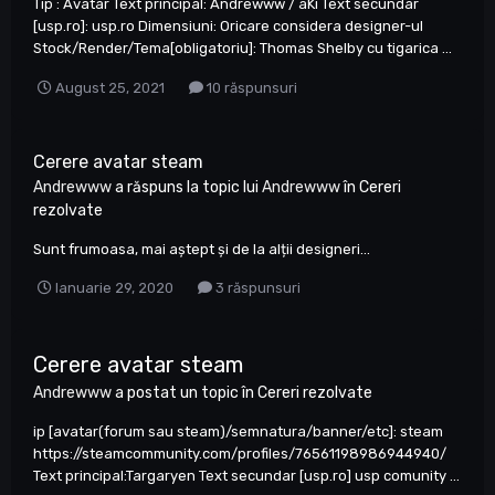
Tip : Avatar Text principal: Andrewww / aKi Text secundar
[usp.ro]: usp.ro Dimensiuni: Oricare considera designer-ul
Stock/Render/Tema[obligatoriu]: Thomas Shelby cu tigarica ...
August 25, 2021
10 răspunsuri
Cerere avatar steam
Andrewww
a răspuns la topic lui
Andrewww
în
Cereri
rezolvate
Sunt frumoasa, mai aștept și de la alții designeri...
Ianuarie 29, 2020
3 răspunsuri
Cerere avatar steam
Andrewww
a postat un topic în
Cereri rezolvate
ip [avatar(forum sau steam)/semnatura/banner/etc]: steam
https://steamcommunity.com/profiles/76561198986944940/
Text principal:Targaryen Text secundar [usp.ro] usp comunity ...