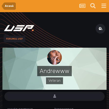
Acasă
FORUMUL USP
Andrewww
Veteran