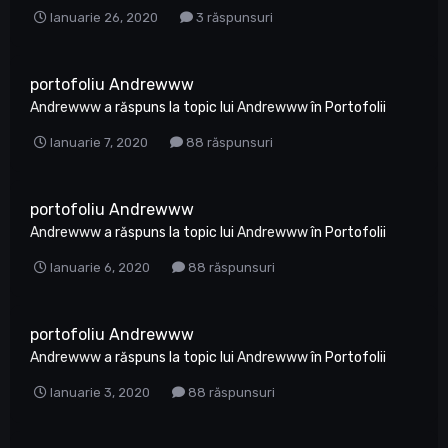
Ianuarie 26, 2020
3 răspunsuri
portofoliu Andrewww
Andrewww
a răspuns la topic lui
Andrewww
în
Portofolii
Ianuarie 7, 2020
88 răspunsuri
portofoliu Andrewww
Andrewww
a răspuns la topic lui
Andrewww
în
Portofolii
Ianuarie 6, 2020
88 răspunsuri
portofoliu Andrewww
Andrewww
a răspuns la topic lui
Andrewww
în
Portofolii
Ianuarie 3, 2020
88 răspunsuri