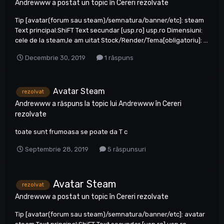
Andrewww
a postat un topic în
Cereri rezolvate
Tip [avatar(forum sau steam)/semnatura/banner/etc]: steam
Text principal:ShiFT Text secundar [usp.ro] usp.ro Dimensiuni:
cele de la steam,le am uitat Stock/Render/Tema[obligatoriu]: ...
Decembrie 30, 2019
1 răspuns
Avatar Steam
rezolvat
Andrewww
a răspuns la topic lui
Andrewww
în
Cereri
rezolvate
toate sunt frumoasa se poate da T c
Septembrie 28, 2019
5 răspunsuri
Avatar Steam
rezolvat
Andrewww
a postat un topic în
Cereri rezolvate
Tip [avatar(forum sau steam)/semnatura/banner/etc]: avatar