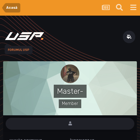
Acasă
FORUMUL USP
Master-
Member