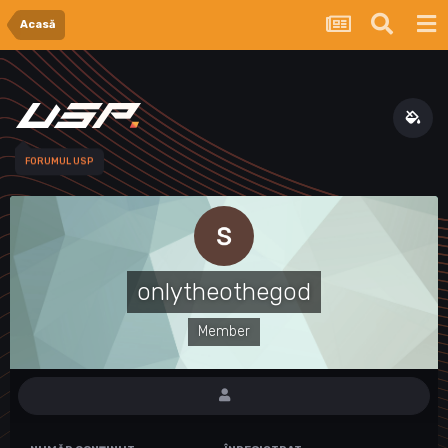
Acasă
FORUMUL USP
onlytheothegod
Member