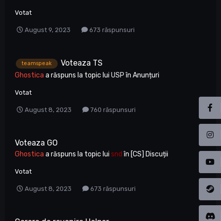
Votat
August 9, 2023
673 răspunsuri
Voteaza TS
teamspeak
Ghostica
a răspuns la topic lui
USP
în
Anunțuri
Votat
August 8, 2023
760 răspunsuri
Voteaza GO
Ghostica
a răspuns la topic lui
snd
în
[CS] Discuții
Votat
August 8, 2023
673 răspunsuri