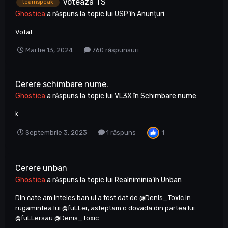
Voteaza TS
teamspeak
Ghostica
a răspuns la topic lui
USP
în
Anunțuri
Votat
Martie 13, 2024
760 răspunsuri
Cerere schimbare nume.
Ghostica
a răspuns la topic lui
VL3X
în
Schimbare nume
k
1
Septembrie 3, 2023
1 răspuns
Cerere unban
Ghostica
a răspuns la topic lui
Realniminia
în
Unban
Din cate am inteles ban ul a fost dat de @Denis_Toxic in
rugamintea lui @fuLLer, asteptam o dovada din partea lui
@fuLLersau @Denis_Toxic .