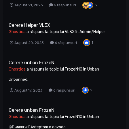
3
August 21, 2023
6 răspunsuri
Cerere Helper VL3X
Ghostica
a răspuns la topic lui
VL3X
în
Admin/Helper
1
August 20, 2023
4 răspunsuri
Cerere unban FrozeN
Ghostica
a răspuns la topic lui
FrozeN10
în
Unban
Unbanned.
2
August 17, 2023
6 răspunsuri
Cerere unban FrozeN
Ghostica
a răspuns la topic lui
FrozeN10
în
Unban
@⃤ ᴀɴᴅʀᴇᴡ.✪Asteptam o dovada