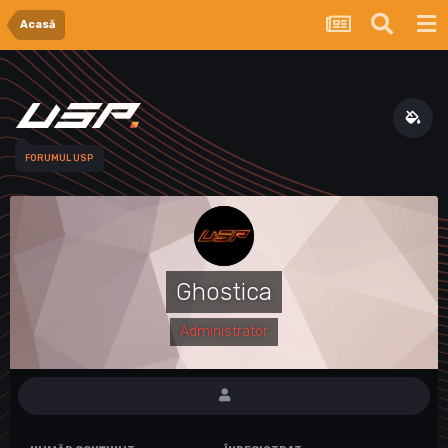
Acasă
FORUMUL USP
Ghostica
Administrator