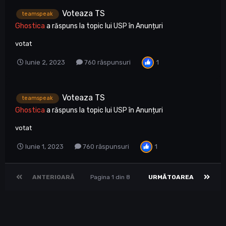
Voteaza TS
teamspeak
Ghostica
a răspuns la topic lui
USP
în
Anunțuri
votat
1
Iunie 2, 2023
760 răspunsuri
Voteaza TS
teamspeak
Ghostica
a răspuns la topic lui
USP
în
Anunțuri
votat
1
Iunie 1, 2023
760 răspunsuri
ANTERIOARĂ
Pagina 1 din 8
URMĂTOAREA