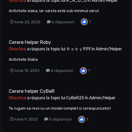
Ghostica
a răspuns la topic lui
R_A_D_U
în
Admin/Helper
Activitate slaba, iar varsta este sub minimul cerut.
1
Iunie 23, 2023
6 răspunsuri
Cerere Helper Roby
Ghostica
a răspuns la topic lui
Ｒｏｂｙ999
în
Admin/Helper
Activitate Slaba
1
Iunie 13, 2023
4 răspunsuri
Cerere helper CyBeR
Ghostica
a răspuns la topic lui
CyBeR25
în
Admin/Helper
Te rugam sa revii cu un model complet si corespunzator!
1
Iunie 9, 2023
5 răspunsuri