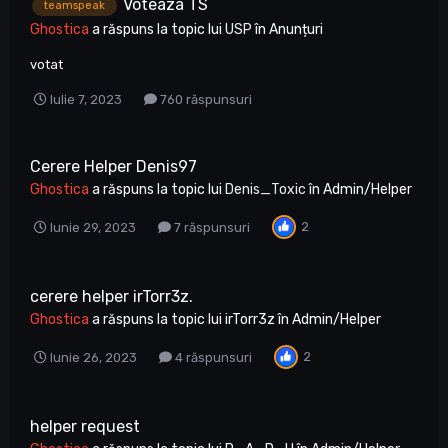
Voteaza TS
teamspeak
Ghostica
a răspuns la topic lui
USP
în
Anunțuri
votat
Iulie 7, 2023
760 răspunsuri
Cerere Helper Denis97
Ghostica
a răspuns la topic lui
Denis_Toxic
în
Admin/Helper
2
Iunie 29, 2023
7 răspunsuri
cerere helper irTorr3z.
Ghostica
a răspuns la topic lui
irTorr3z
în
Admin/Helper
2
Iunie 26, 2023
4 răspunsuri
helper request