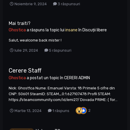
Noiembrie 9, 2024
3 răspunsuri
Mai traiti?
Ghostica
a răspuns la topic lui
insane
în
Discuții libere
Salut, wealcome back mister !
Iulie 29, 2024
5 răspunsuri
Cerere Staff
Ghostica
a postat un topic în
CERERI ADMIN
Nick: Ghost1ca Nume: Emanuel Varsta: 18 Primele 5 cifre din
CNP: 50601 SteamID: STEAM_0:1:627107478 Profil STEAM:
https://steamcommunity.com/id/emi27/ Dovada PRIME: ( for...
2
Martie 13, 2024
1 răspuns