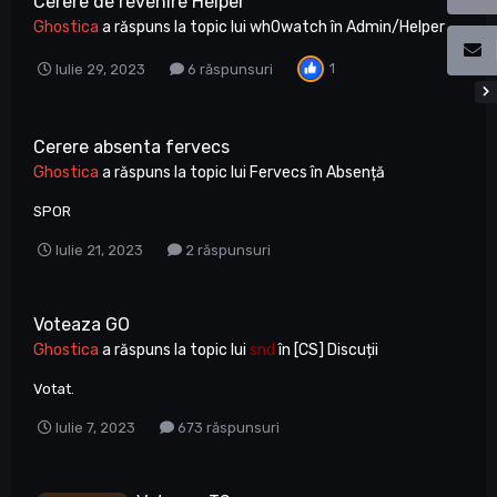
Cerere de revenire Helper
Ghostica
a răspuns la topic lui
wh0watch
în
Admin/Helper
1
Iulie 29, 2023
6 răspunsuri
Cerere absenta fervecs
Ghostica
a răspuns la topic lui
Fervecs
în
Absență
SPOR
Iulie 21, 2023
2 răspunsuri
Voteaza GO
Ghostica
a răspuns la topic lui
snd
în
[CS] Discuții
Votat.
Iulie 7, 2023
673 răspunsuri