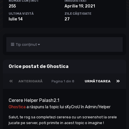
NUMĂR CONȚINUT
ÎNREGISTRAT
255
Aprilie 19, 2021
ULTIMA VIZITĂ
ZILE CÂȘTIGATE
Iulie 14
27
Tip conținut
Orice postat de Ghostica
ANTERIOARĂ
Pagina 1 din 8
URMĂTOAREA
Cerere Helper Palash2.1
Ghostica
a răspuns la topic lui
sKyCroU
în
Admin/Helper
Salut, te rog sa completezi cererea cu un screenshot la orele
jucate pe server, poti primite in acest topic o imagine !