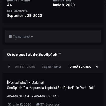
NUMĂR CONȚINUT
ÎNREGISTRAT
44
Iunie 8, 2020
ULTIMA VIZITĂ
Septembrie 28, 2020
Tip conținut
Orice postat de ScoRp1oN^^
ANTERIOARĂ
Pagina 1 din 2
URMĂTOAREA
[Portofoliu] - Gabriel
ScoRp1oN^^
a răspuns la topic lui
ScoRp1oN^^
în
Portofolii
AVATAR STEAM - x AVATAR FORUM -
Iunie 17, 2020
37 răspunsuri