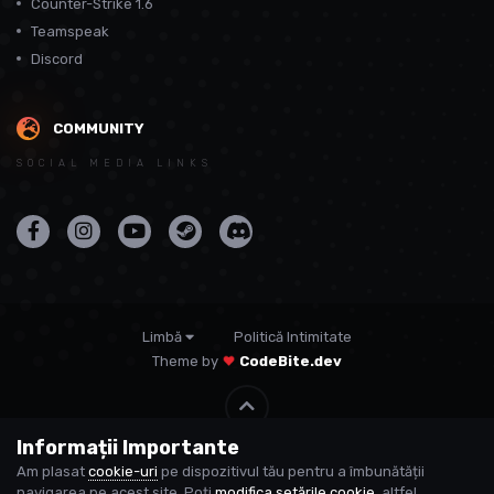
Counter-Strike 1.6
Teamspeak
Discord
COMMUNITY
SOCIAL MEDIA LINKS
Limbă
Politică Intimitate
Theme by
CodeBite.dev
Informații Importante
© USP
Am plasat
cookie-uri
pe dispozitivul tău pentru a îmbunătății
Powered by Invision Community
navigarea pe acest site. Poți
modifica setările cookie
, altfel