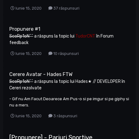
Iunie 15, 2020
37 răspunsuri
Propunere #1
ScoRp1oN^^
a răspuns la topic lui
TudorCNT
în
Forum
feedback
Iunie 15, 2020
10 răspunsuri
Cerere Avatar - Hades FTW
ScoRp1oN^^
a răspuns la topic lui
Hades★ // DEVELOPER
în
Cereri rezolvate
- Gif nu Am Facut Deoarece Am Pus-o si pe imgur si pe giphy si
nu a mers.
Iunie 15, 2020
3 răspunsuri
[Propunere] - Pariuri Sportive.