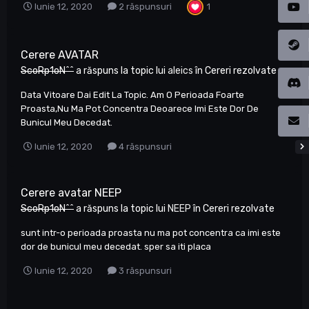
1
Iunie 12, 2020
2 răspunsuri
Cerere AVATAR
ScoRp1oN^^
a răspuns la topic lui
aleics
în
Cereri rezolvate
Data Vitoare Dai Edit La Topic. Am O Perioada Foarte
Proasta,Nu Ma Pot Concentra Deoarece Imi Este Dor De
Bunicul Meu Decedat.
Iunie 12, 2020
4 răspunsuri
Cerere avatar NEEP
ScoRp1oN^^
a răspuns la topic lui
NEEP
în
Cereri rezolvate
sunt intr-o perioada proasta nu ma pot concentra ca imi este
dor de bunicul meu decedat. sper sa iti placa
Iunie 12, 2020
3 răspunsuri