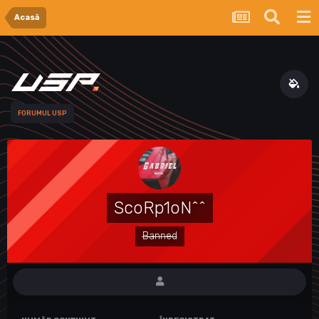
Acasă
FORUMUL USP
ScoRp1oN^^
Banned