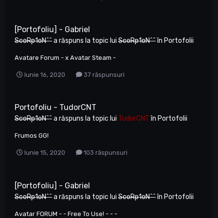
[Portofoliu] - Gabriel
ScoRp1oN^^
a răspuns la topic lui
ScoRp1oN^^
în
Portofolii
Avatare Forum - x Avatar Steam -
Iunie 16, 2020
37 răspunsuri
Portofoliu - TudorCNT
ScoRp1oN^^
a răspuns la topic lui
TudorCNT
în
Portofolii
Frumos GG!
Iunie 15, 2020
103 răspunsuri
[Portofoliu] - Gabriel
ScoRp1oN^^
a răspuns la topic lui
ScoRp1oN^^
în
Portofolii
Avatar FORUM - - Free To Use! - - -