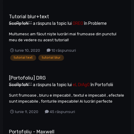
Tutorial blur+text
ScoRp1oN^^
a răspuns la topic lui
OREO
în
Probleme
Multumesc am făcut niște lucrări mai frumoase din punctul
meu de vedere cu acest tutorial!
Iunie 10, 2020
10 răspunsuri
tutorial text
tutorial blur
[Portofoliu] DRG
ScoRp1oN^^
a răspuns la topic lui
eL DrAg0
în
Portofolii
Sunt frumoase , bluru e impecabil , textul e impecabil , efectele
sunt impecabile , fonturile impecabile! Ai lucrări perfecte
Iunie 9, 2020
45 răspunsuri
Portofoliu - Maxwell