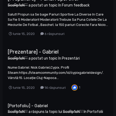
ScoRp1oN^^
a postat un topic în
Forum feedback
Salut! Propun sa Se bage Pariuri Sportive La Diverse In Care
Sa Fie 5 Moderatori! Moderatorii Trebuie Sa Puna Cotele De La
Meciurile De Fotbal , Baschet. la 150 pariuri Corecte Fara Nicio...
Iunie 15, 2020
6 răspunsuri
[Prezentare] - Gabriel
ScoRp1oN^^
a postat un topic în
Prezentări
Nume:Gabriel. Nick:Gabriel,Cypix. Profil
Steam:https://steamcommunity.com/id/cypixgabrieldesign/.
Vârstă:15. Locație:Cluj-Napoca...
1
Iunie 15, 2020
14 răspunsuri
[Portofoliu] - Gabriel
ScoRp1oN^^
a răspuns la topic lui
ScoRp1oN^^
în
Portofolii