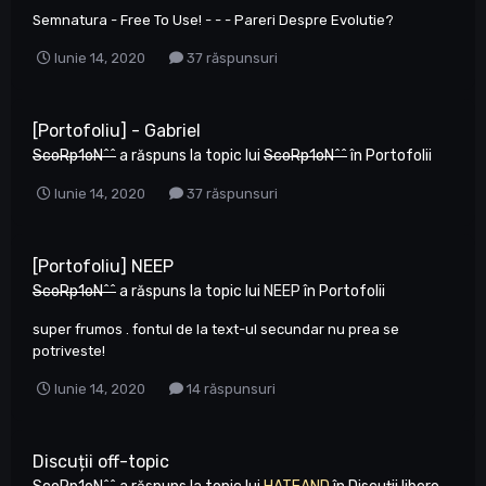
Semnatura - Free To Use! - - - Pareri Despre Evolutie?
Iunie 14, 2020
37 răspunsuri
[Portofoliu] - Gabriel
ScoRp1oN^^
a răspuns la topic lui
ScoRp1oN^^
în
Portofolii
Iunie 14, 2020
37 răspunsuri
[Portofoliu] NEEP
ScoRp1oN^^
a răspuns la topic lui
NEEP
în
Portofolii
super frumos . fontul de la text-ul secundar nu prea se
potriveste!
Iunie 14, 2020
14 răspunsuri
Discuții off-topic