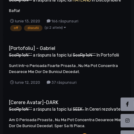
ScoRp1oN^^
a răspuns la topic lui
HATEAND
în
Discuții libere
Bafta!
Iunie 13, 2020
166 răspunsuri
(și 2 altele)
off
discutii
[Portofoliu] - Gabriel
ScoRp1oN^^
a răspuns la topic lui
ScoRp1oN^^
în
Portofolii
Sunt Intr-o Perioada Foarte Proasta , Nu Ma Pot Concentra
Deoarece Mie Dor De Bunicul Decedat.
Iunie 12, 2020
37 răspunsuri
[Cerere Avatar]-DARK
ScoRp1oN^^
a răspuns la topic lui
SEEK .
în
Cereri rezolvate
Am O Perioada Proasta , Nu Ma Pot Concentra Deoarece Mie
Dor De Bunicul Decedat. Sper Sa Iti Placa.