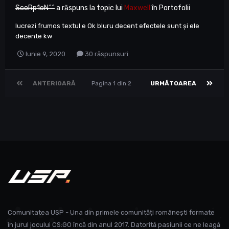
ScoRp1oN^^
a răspuns la topic lui
Maxwell
în
Portofolii
lucrezi frumos textul e Ok bluru decent efectele sunt și ele
decente kw
Iunie 9, 2020
30 răspunsuri
ANTERIOARĂ
Pagina 1 din 2
URMĂTOAREA
Comunitatea USP - Una din primele comunități românești formate
în jurul jocului CS:GO încă din anul 2017. Datorită pasiunii ce ne leagă