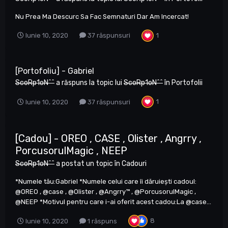
Nu Prea Ma Descurc Sa Fac Semnaturi Dar Am Incercat!
1
Iunie 10, 2020
37 răspunsuri
[Portofoliu] - Gabriel
ScoRp1oN^^
a răspuns la topic lui
ScoRp1oN^^
în
Portofolii
1
Iunie 10, 2020
37 răspunsuri
[Cadou] - OREO , CASE , Olister , Angrry ,
PorcusorulMagic , NEEP
ScoRp1oN^^
a postat un topic în
Cadouri
*Numele tău:Gabriel *Numele celui care îi dăruieşti cadoul:
@OREO , @case , @Olister , @Angrry™ , @PorcusorulMagic ,
@NEEP *Motivul pentru care i-ai oferit acest cadou:La @case...
8
Iunie 10, 2020
1 răspuns