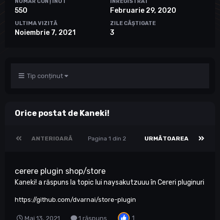
NUMĂR CONȚINUT
ÎNREGISTRAT
550
Februarie 29, 2020
ULTIMA VIZITĂ
ZILE CÂȘTIGATE
Noiembrie 7, 2021
3
Tip conținut
Orice postat de Kaneki!
ANTERIOARĂ
Pagina 1 din 2
URMĂTOAREA
cerere plugin shop/store
Kaneki!
a răspuns la topic lui
naysakutzuuu
în
Cereri pluginuri
https://github.com/dvarnai/store-plugin
1
Mai 13, 2021
1 răspuns