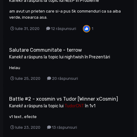
Kaneki!
a răspuns la topic lui
NEEP
în
Probleme
am avut un prieten care si-a pus 5k commenduri ca sa aiba
verde, incearca asa.
1
Iulie 31, 2020
12 răspunsuri
Salutare Communitate - terrow
Kaneki!
a răspuns la topic lui
nightwish
în
Prezentări
Helau
Iulie 25, 2020
20 răspunsuri
Battle #2 - xcosmin vs Tudor [Winner xCosmin]
Kaneki!
a răspuns la topic lui
TudorCNT
în
1v1
v1 text , efecte
Iulie 23, 2020
13 răspunsuri