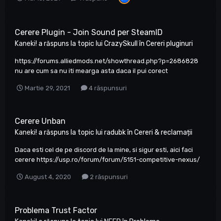
Cerere Plugin - Join Sound per SteamID
Kaneki!
a răspuns la topic lui
CrazySkull
în
Cereri pluginuri
https://forums.alliedmods.net/showthread.php?p=2686828
nu are cum sa nu iti mearga asta daca il pui corect
Martie 29, 2021
4 răspunsuri
Cerere Unban
Kaneki!
a răspuns la topic lui
radubk
în
Cereri & reclamații
Daca esti cel de pe discord de la mine, si sigur esti, aici faci
cerere https://usp.ro/forum/forum/5151-competitive-nexus/
August 4, 2020
2 răspunsuri
Problema Trust Factor