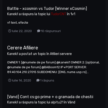
Battle - xcosmin vs Tudor [Winner xCosmin]
Kaneki!
a răspuns la topic lui
TudorCNT
în
1v1
v1 text, efecte
Iulie 22, 2020
10 răspunsuri
Cerere Afiliere
Kaneki!
a postat un topic în
Afilieri servere
OWNER 1: [@numele de pe forum] @kaneki1 OWNER 2: [opțional,
@numele de pe forum] @BABoom12 IP+PORT SERVER:
89.40.104.210:27015 SUBDOMENIU: [DNS, nume.usp.ro]...
Iulie 14, 2020
1 răspuns
[Vand] Cont cs:go prime + o gramada de chestii
Kaneki!
a răspuns la topic lui
alpitu21
în
Vând