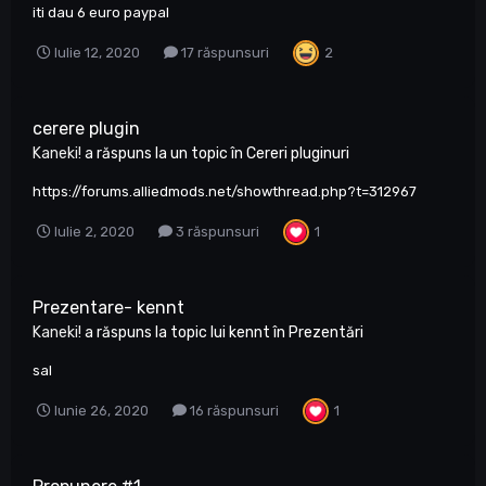
iti dau 6 euro paypal
2
Iulie 12, 2020
17 răspunsuri
cerere plugin
Kaneki!
a răspuns la un topic în
Cereri pluginuri
https://forums.alliedmods.net/showthread.php?t=312967
1
Iulie 2, 2020
3 răspunsuri
Prezentare- kennt
Kaneki!
a răspuns la topic lui
kennt
în
Prezentări
sal
1
Iunie 26, 2020
16 răspunsuri