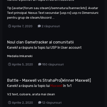
Tip [avatar(forum sau steam)/semnatura/banner/etc]: Avatar
Text principal: Nexus Text secundar [usp.ro] usp.ro Dimensiuni:
pentru grup de steam/discord ...
Aprilie 7, 2020
2 răspunsuri
Noul clan Gametracker al comunitatii
Kaneki!
a răspuns la topic lui
USP
în
User account
Medalia Imkaneki
Aprilie 5, 2020
180 răspunsuri
Battle - Maxwell vs StrahaPro[Winner Maxwell]
Kaneki!
a răspuns la topic lui
Maxwell
în
1v1
V2 text, culoare, arata mai clean
Aprilie 2, 2020
12 răspunsuri