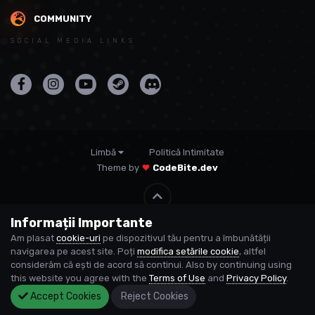
COMMUNITY
SOCIAL MEDIA LINKS
Limbă
Politică Intimitate
Theme by
CodeBite.dev
Informații Importante
© USP
Am plasat
cookie-uri
pe dispozitivul tău pentru a îmbunătății
Powered by Invision Community
navigarea pe acest site. Poți
modifica setările cookie
, altfel
considerăm că ești de acord să continui. Also by continuing using
this website you agree with the
Terms of Use
and
Privacy Policy
.
Accept Cookies
Reject Cookies