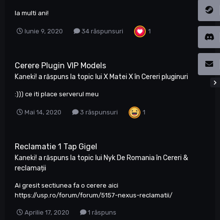
la multi ani!
1
Iunie 9, 2020
34 răspunsuri
Cerere Plugin VIP Models
Kaneki!
a răspuns la topic lui
X Matei X
în
Cereri pluginuri
:))) ce iti place serverul meu
1
Mai 14, 2020
3 răspunsuri
Reclamatie 1 Tap Gigel
Kaneki!
a răspuns la topic lui
Nyk De Romania
în
Cereri &
reclamații
Ai gresit sectiunea fa o cerere aici
https://usp.ro/forum/forum/5157-nexus-reclamatii/
Aprilie 17, 2020
1 răspuns