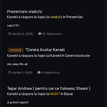
Prezentare vladutz
Kaneki!
a răspuns la topic lui
vladutz
în
Prezentări
salut frt
Aprilie 2, 2020
13 răspunsuri
*Cerere Avatar Kaneki
rezolvat
Kaneki!
a răspuns la topic lui
Kaneki!
în
Cereri rezolvate
Am ales Ms all
Aprilie 1, 2020
4 răspunsuri
Tepar Andrew ( pentru cei ce folosesc Steam )
Kaneki!
a răspuns la topic lui
NiGHT
în
Bazar
A primit report