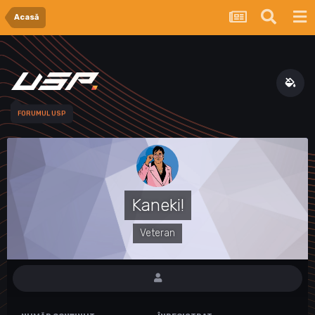
Acasă
FORUMUL USP
Kaneki!
Veteran