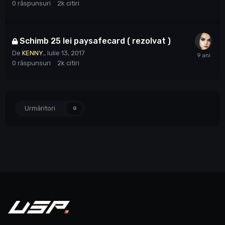
0
răspunsuri
2k
citiri
Schimb 25 lei paysafecard ( rezolvat )
De
KENNY.
,
Iulie 13, 2017
0
răspunsuri
2k
citiri
Urmăritori
0