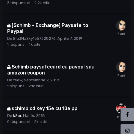
3
răspunsuri
2.2k
citiri
[Schimb - Exchange] Paysafe to
Paypal
De
Blu3HaSky1557328276
,
Aprilie 7, 2019
1
răspuns
4k
citiri
Schimb paysafecard cu paypal sau
amazon coupon
De
teew
,
Septembrie 9, 2018
1
răspuns
2.1k
citiri
schimb cd key 15e cu 10e pp
De
kSer
,
Mai 16, 2018
0
răspunsuri
2k
citiri