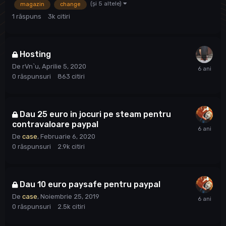
(și 5 altele)
magazin
change
1
răspuns
3k
citiri
Hosting
De
rVn`u
,
Aprilie 5, 2020
0
răspunsuri
863
citiri
Dau 25 euro in jocuri pe steam pentru
contravaloare paypal
De
case
,
Februarie 6, 2020
0
răspunsuri
2.9k
citiri
Dau 10 euro paysafe pentru paypal
De
case
,
Noiembrie 25, 2019
0
răspunsuri
2.5k
citiri