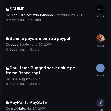
SCHIMB
De
✦dau si plec™ #dauptioana
,
Octombrie 28, 2019
2
răspunsuri
1.9k
citiri
Schimb paysafe pentru paypal
De
case
,
Septembrie 30, 2019
0
răspunsuri
1.8k
citiri
Dau iteme Bugged server blue pe
iteme Bzone rpg1
De
HGK
,
August 27, 2019
0
răspunsuri
1.8k
citiri
PayPal to PaySafe
De
WolfMate
,
Mai 24, 2019