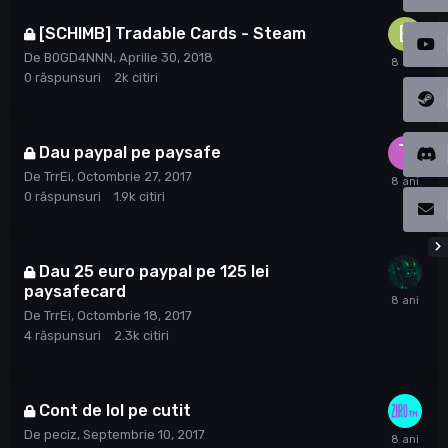
[SCHIMB] Tradable Cards - Steam
De
B0GD4NNN
,
Aprilie 30, 2018
0
răspunsuri
2k
citiri
Dau paypal pe paysafe
De
TrrEi
,
Octombrie 27, 2017
0
răspunsuri
1.9k
citiri
Dau 25 euro paypal pe 125 lei
paysafecard
De
TrrEi
,
Octombrie 18, 2017
4
răspunsuri
2.3k
citiri
Cont de lol pe cutit
De
peciz
,
Septembrie 10, 2017