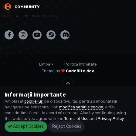
COMMUNITY
SOCIAL MEDIA LINKS
Limbă
Politică Intimitate
Theme by
CodeBite.dev
Informații Importante
© USP
Am plasat
cookie-uri
pe dispozitivul tău pentru a îmbunătății
Powered by Invision Community
navigarea pe acest site. Poți
modifica setările cookie
, altfel
considerăm că ești de acord să continui. Also by continuing using
this website you agree with the
Terms of Use
and
Privacy Policy
.
Accept Cookies
Reject Cookies