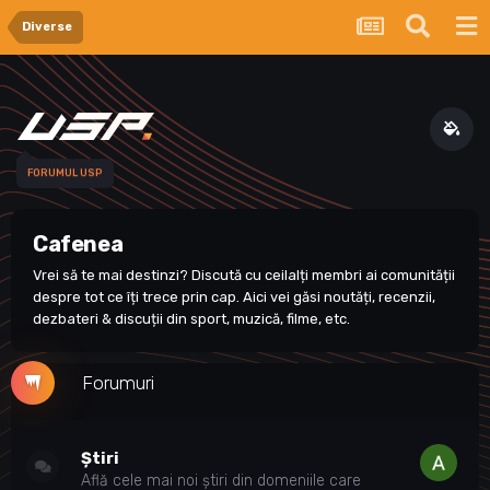
Diverse
FORUMUL USP
Cafenea
Vrei să te mai destinzi? Discută cu ceilalți membri ai comunității
despre tot ce îți trece prin cap. Aici vei găsi noutăți, recenzii,
dezbateri & discuții din sport, muzică, filme, etc.
Forumuri
Știri
Află cele mai noi știri din domeniile care