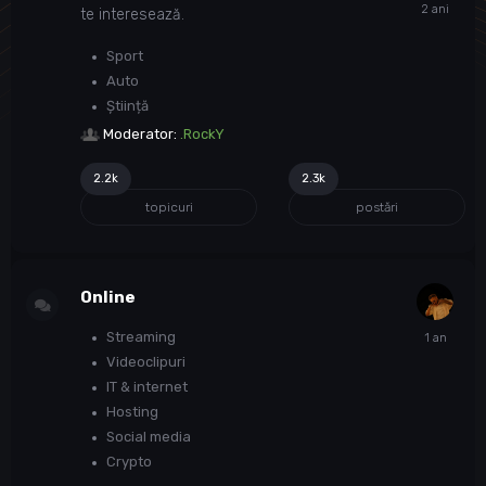
te interesează.
Sport
Auto
Știință
Moderator:
.RockY
2.2k
2.3k
topicuri
postări
Online
Streaming
Videoclipuri
IT & internet
Hosting
Social media
Crypto