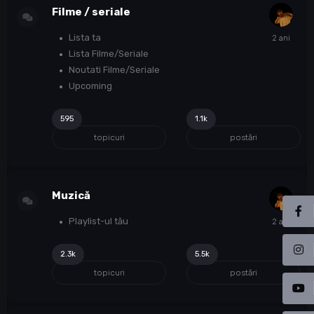
Filme / seriale
Lista ta
Lista Filme/Seriale
Noutati Filme/Seriale
Upcoming
595
1.1k
topicuri
postări
Muzică
Playlist-ul tău
2.3k
5.5k
topicuri
postări