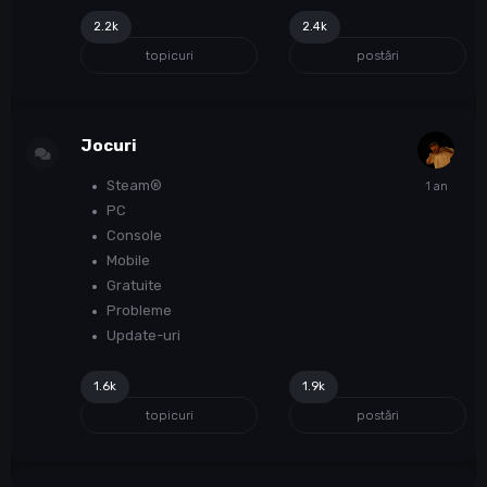
2.2k
2.4k
topicuri
postări
Jocuri
Steam®
PC
Console
Mobile
Gratuite
Probleme
Update-uri
1.6k
1.9k
topicuri
postări