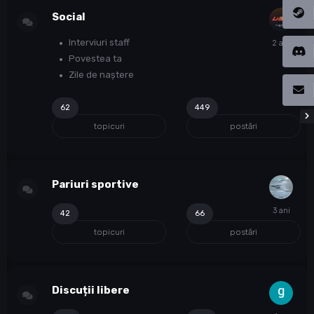
Social
Interviuri staff
Povestea ta
Zile de naștere
62
449
topicuri
postări
Pariuri sportive
42
66
topicuri
postări
Discuții libere